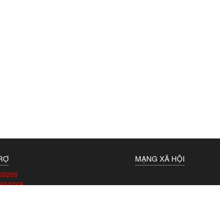
TRỢ
MẠNG XÃ HỘI
59268
659268
HÚNG TÔI