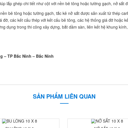
 giúp lắp ghép chi tiết như cột với nền bê tông hoặc tường gạch, nở s
 với nền bê tông hoặc tường gạch, tắc kê nở sắt được sản xuất từ thép
iá đỡ, các kết cấu thép với kết cấu bê tông, các hệ thống giá đỡ hoặc 
g dụng trong thi công xây dựng, bắt dầm sàn, liên kết hệ khung kính,
g – TP Bắc Ninh – Bắc Ninh
SẢN PHẨM LIÊN QUAN