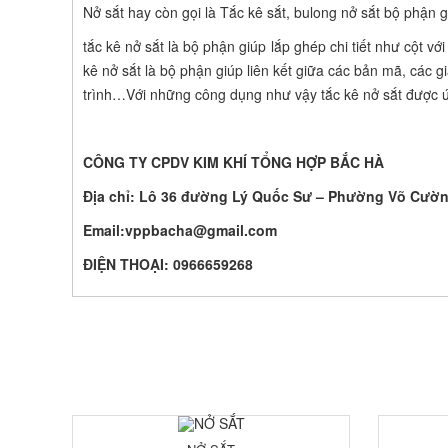
Nở sắt hay còn gọi là Tắc kê sắt, bulong nở sắt bộ phận
tắc kê nở sắt là bộ phận giúp lắp ghép chi tiết như cột
kê nở sắt là bộ phận giúp liên kết giữa các bản mã, các g
trình…Với những công dụng như vậy tắc kê nở sắt được ứn
CÔNG TY CPDV KIM KHÍ TỔNG HỢP BẮC HÀ
Địa chỉ: Lô 36 đường Lý Quốc Sư – Phường Võ Cườn
Email:
vppbacha@gmail.com
ĐIỆN THOẠI:
0966659268