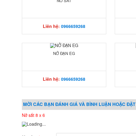
NỞ SẮT
Liên hệ:
0966659268
NỞ ĐẠN EG
Liên hệ:
0966659268
MỜI CÁC BẠN ĐÁNH GIÁ VÀ BÌNH LUẬN HOẶC ĐẶT
Nở sắt 8 x 6