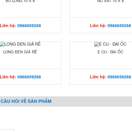
BU LÔNG 10 X 8
NỞ SẮT 10 X 8
Liên hệ:
0966659268
Liên hệ:
0966659268
LONG ĐEN GIÁ RẺ
E CU - ĐAI ỐC
Liên hệ:
0966659268
Liên hệ:
0966659268
 CÂU HỎI VỀ SẢN PHẨM