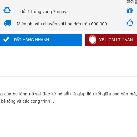
thời 
1 đổi 1 trong vòng 7 ngày.
Miễn phí vận chuyển với hóa đơn trên 600.000 .
ĐẶT HÀNG NHANH
YÊU CẦU TƯ VẤN
của bu lông nở sắt (tắc kê nở sắt) là giúp liên kết giữa các bản mã,
 bê tông và các công trình …