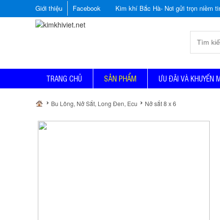
Giới thiệu
Facebook
Kim khí Bắc Hà- Nơi gửi trọn niềm tin
TRANG CHỦ
SẢN PHẨM
ƯU ĐÃI VÀ KHUYẾN 
Bu Lông, Nở Sắt, Long Đen, Ecu
Nở sắt 8 x 6