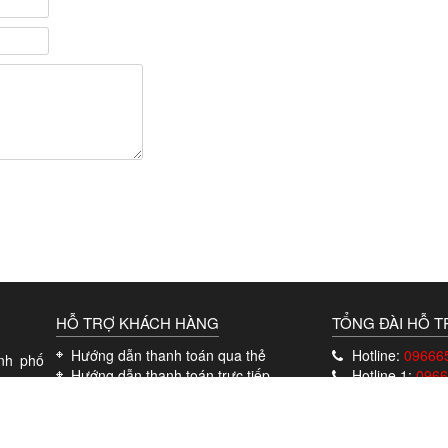
HỖ TRỢ KHÁCH HÀNG
TỔNG ĐÀI HỖ 
Hướng dẫn thanh toán qua thẻ
Hotline:
09666
nh phố
Hướng dẫn thanh toán trực tiếp
Hotline 1:
0966
Chính sách giao hàng tận nhà
268
Chính sách bảo hành
KẾT NỐI VỚI C
Chính sách đổi trả