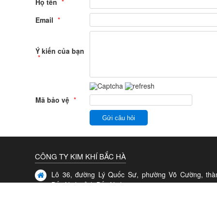
Họ tên
*
Email
*
Ý kiến của bạn
*
Mã bảo vệ
*
Gửi câu hỏi
CÔNG TY KIM KHÍ BẮC HÀ
Lô 36, đường Lý Quốc Sư, phường Võ Cường, thà
Bắc Ninh, tỉnh Bắc Ninh.
vppbacha@gmail.com
0966659268 | 0966659