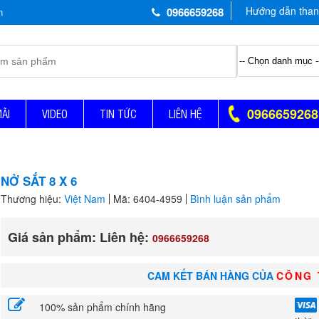
Hướng dẫn than
0966659268
0966659268
MÃI
VIDEO
TIN TỨC
LIÊN HỆ
NỞ SẮT 8 X 6
Thương hiệu:
Việt Nam
Mã: 6404-4959
Bình luận sản phẩm
Giá sản phẩm: Liên hệ:
0966659268
CAM KẾT BÁN HÀNG CỦA
CÔNG 
100% sản phẩm chính hãng