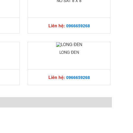
NỞ SẮT 8 X 8
Liên hệ:
0966659268
LONG ĐEN
Liên hệ:
0966659268