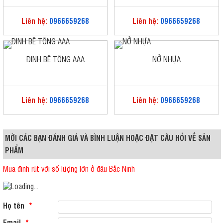
Liên hệ:
0966659268
Liên hệ:
0966659268
ĐINH BÊ TÔNG AAA
NỞ NHỰA
Liên hệ:
0966659268
Liên hệ:
0966659268
MỜI CÁC BẠN ĐÁNH GIÁ VÀ BÌNH LUẬN HOẶC ĐẶT CÂU HỎI VỀ SẢN
PHẨM
Mua đinh rút với số lượng lớn ở đâu Bắc Ninh
Họ tên
*
Email
*