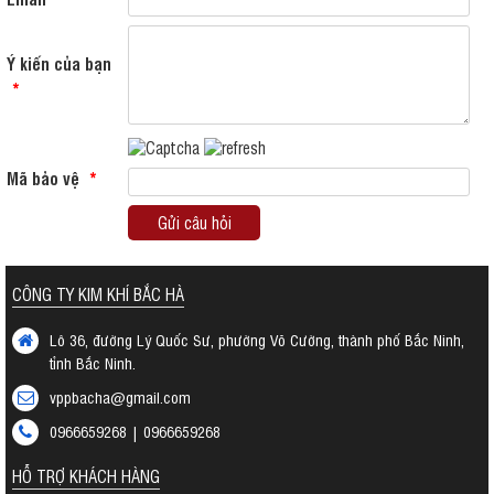
Ý kiến của bạn
*
Mã bảo vệ
*
Gửi câu hỏi
CÔNG TY KIM KHÍ BẮC HÀ
Lô 36, đường Lý Quốc Sư, phường Võ Cường, thành phố Bắc Ninh,
tỉnh Bắc Ninh.
vppbacha@gmail.com
0966659268 | 0966659268
HỖ TRỢ KHÁCH HÀNG