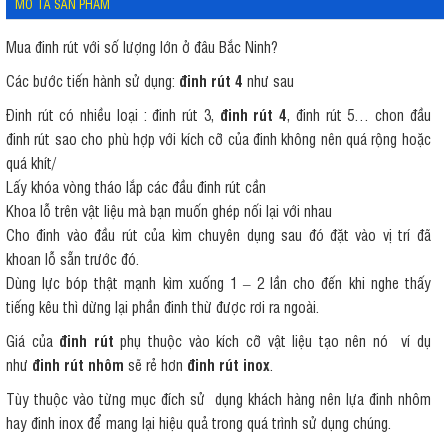
MÔ TẢ SẢN PHẨM
Mua đinh rút với số lượng lớn ở đâu Bắc Ninh?
Các bước tiến hành sử dụng:
đinh rút 4
như sau
Đinh rút có nhiều loại : đinh rút 3,
đinh rút 4
, đinh rút 5… chon đầu
đinh rút sao cho phù hợp với kích cỡ của đinh không nên quá rộng hoặc
quá khít/
Lấy khóa vòng tháo lắp các đầu đinh rút cần
Khoa lỗ trên vật liệu mà bạn muốn ghép nối lại với nhau
Cho đinh vào đầu rút của kìm chuyên dụng sau đó đặt vào vị trí đã
khoan lỗ sẵn trước đó.
Dùng lực bóp thật mạnh kìm xuống 1 – 2 lần cho đến khi nghe thấy
tiếng kêu thì dừng lại phần đinh thừ được rơi ra ngoài.
Giá của
đinh rút
phụ thuộc vào kích cỡ vật liệu tạo nên nó ví dụ
như
đinh rút nhôm
sẽ rẻ hơn
đinh rút inox
.
Tùy thuộc vào từng mục đích sử dụng khách hàng nên lựa đinh nhôm
hay đinh inox để mang lại hiệu quả trong quá trình sử dụng chúng.