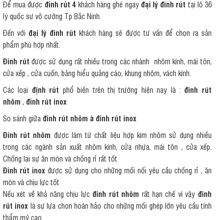
Để mua được
đinh rút 4
khách hàng ghé ngay
đại lý đinh rút
tại lô 36
lý quốc sư võ cường Tp Bắc Ninh.
Đến với
đại lý đinh rút
khách hàng sẽ được tư vấn để chọn ra sản
phẩm phù hợp nhất.
Đinh rút
được sử dụng rất nhiều trong các nhành nhôm kính, mái tôn,
cửa xếp , cửa cuốn, bảng hiểu quảng cáo, khung nhôm, vách kính.
Các loại
định rút
phổ biến trên thị trường hiện nay là :
đinh rút
nhôm
,
đinh rút inox
So sánh giữa
đinh rút nhôm à đinh rút inox
Đinh rút nhôm
được làm từ chất liệu hợp kim nhôm sử dụng nhiều
trong các ngành sản xuất nhôm kính, cửa nhựa, mái tôn , cửa xếp.
Chống lại sự ăn mòn và chống rỉ rất tốt
Đinh rút inox
được sử dụng cho những mối nối yêu cầu chống rỉ , ăn
mòn và chịu lực tốt
Nếu xét về khả năng chịu lực
đinh rút nhôm
rất hạn chế vì vậy
đinh
rút inox
là sự lựa chon hoàn hảo cho những mối ghép lớn yêu cầu tính
thẩm mỹ cao