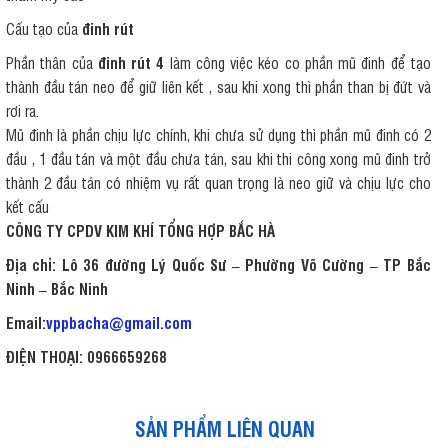
Cấu tạo của
đinh rút
Phần thân của
đinh rút 4
làm công việc kéo co phần mũ đinh để tạo
thành đầu tán neo để giữ liên kết , sau khi xong thì phần than bị đứt và
rơi ra.
Mũ đinh là phần chịu lực chính, khi chưa sử dụng thì phần mũ đinh có 2
đầu , 1 đầu tán và một đầu chưa tán, sau khi thi công xong mũ đinh trở
thành 2 đầu tán có nhiệm vụ rất quan trọng là neo giữ và chịu lực cho
kết cấu
CÔNG TY CPDV KIM KHÍ TỔNG HỢP BẮC HÀ
Địa chỉ: Lô 36 đường Lý Quốc Sư – Phường Võ Cường – TP Bắc
Ninh – Bắc Ninh
Email:
vppbacha@gmail.com
ĐIỆN THOẠI:
0966659268
SẢN PHẨM LIÊN QUAN