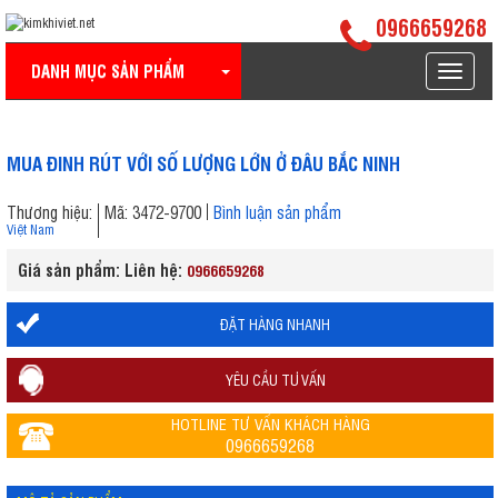
0966659268
DANH MỤC SẢN PHẨM
Toggle
navigat
MUA ĐINH RÚT VỚI SỐ LƯỢNG LỚN Ở ĐÂU BẮC NINH
Thương hiệu:
Mã: 3472-9700
Bình luận sản phẩm
Việt Nam
Giá sản phẩm: Liên hệ:
0966659268
ĐẶT HÀNG NHANH
YÊU CẦU TƯ VẤN
HOTLINE TƯ VẤN KHÁCH HÀNG
0966659268