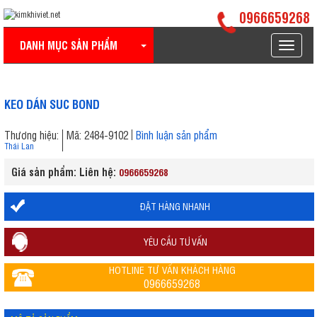
0966659268
DANH MỤC SẢN PHẨM
Toggle
navigat
KEO DÁN SUC BOND
Thương hiệu:
Mã: 2484-9102
Bình luận sản phẩm
Thái Lan
Giá sản phẩm: Liên hệ:
0966659268
ĐẶT HÀNG NHANH
YÊU CẦU TƯ VẤN
HOTLINE TƯ VẤN KHÁCH HÀNG
0966659268