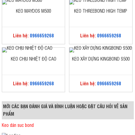
KEO MAYDOS M500
KEO THREEBOND HIGH TEMP
Liên hệ:
0966659268
Liên hệ:
0966659268
KEO CHỊU NHIỆT ĐỘ CAO
KEO XÂY DỰNG KINGBOND S500
Liên hệ:
0966659268
Liên hệ:
0966659268
MỜI CÁC BẠN ĐÁNH GIÁ VÀ BÌNH LUẬN HOẶC ĐẶT CÂU HỎI VỀ SẢN
PHẨM
Keo dán suc bond