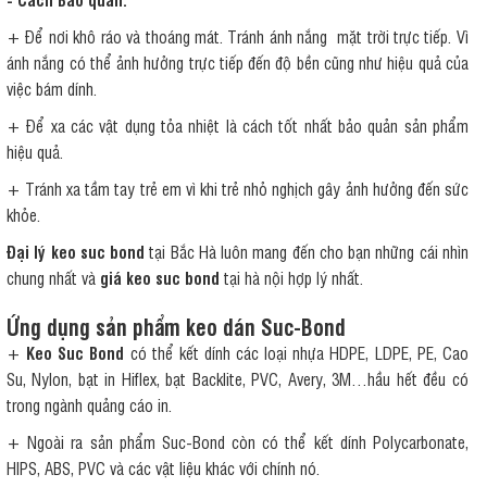
+ Để nơi khô ráo và thoáng mát. Tránh ánh nắng mặt trời trực tiếp. Vì
ánh nắng có thể ảnh hưởng trực tiếp đến độ bền cũng như hiệu quả của
việc bám dính.
+ Để xa các vật dụng tỏa nhiệt là cách tốt nhất bảo quản sản phẩm
hiệu quả.
+ Tránh xa tầm tay trẻ em vì khi trẻ nhỏ nghịch gây ảnh hưởng đến sức
khỏe.
Đại lý keo suc bond
tại Bắc Hà luôn mang đến cho bạn những cái nhìn
chung nhất và
giá keo suc bond
tại hà nội hợp lý nhất.
Ứng dụng sản phẩm keo dán Suc-Bond
+
Keo Suc Bond
có thể kết dính các loại nhựa HDPE, LDPE, PE, Cao
Su, Nylon, bạt in Hiflex, bạt Backlite, PVC, Avery, 3M…hầu hết đều có
trong ngành quảng cáo in.
+ Ngoài ra sản phẩm Suc-Bond còn có thể kết dính Polycarbonate,
HIPS, ABS, PVC và các vật liệu khác với chính nó.