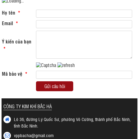
Họ tên
*
Email
*
Ý kiến của bạn
*
Mã bảo vệ
*
Gửi câu hỏi
CÔNG TY KIM KHÍ BẮC HÀ
Lô 36, đường Lý Quốc Sư, phường Võ Cường, thành phố Bắc Ninh,
tỉnh Bắc Ninh.
vppbacha@gmail.com