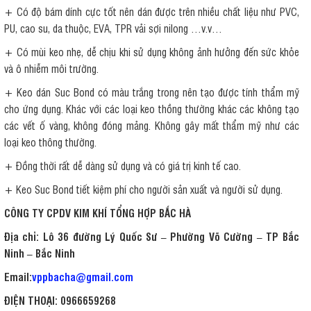
+ Có độ bám dính cực tốt nên dán được trên nhiều chất liệu như PVC,
PU, cao su, da thuộc, EVA, TPR vải sợi nilong …v.v…
+ Có mùi keo nhẹ, dễ chịu khi sử dụng không ảnh hưởng đến sức khỏe
và ô nhiễm môi trường.
+ Keo dán Suc Bond có màu trắng trong nên tạo được tính thẩm mỹ
cho ứng dụng. Khác với các loại keo thồng thường khác các không tạo
các vết ố vàng, không đóng mảng. Không gây mất thẩm mỹ như các
loại keo thông thường.
+ Đồng thời rất dễ dàng sử dụng và có giá trị kinh tế cao.
+ Keo Suc Bond tiết kiệm phí cho người sản xuất và người sử dụng.
CÔNG TY CPDV KIM KHÍ TỔNG HỢP BẮC HÀ
Địa chỉ: Lô 36 đường Lý Quốc Sư – Phường Võ Cường – TP Bắc
Ninh – Bắc Ninh
Email:
vppbacha@gmail.com
ĐIỆN THOẠI:
0966659268