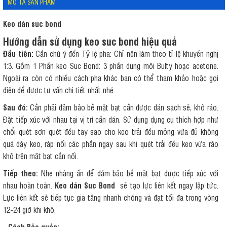
MÔ TẢ SẢN PHẨM
Keo dán suc bond
Hướng dẫn sử dụng keo suc bond hiệu quả
Đầu tiên:
Cần chú ý đến Tỷ lệ pha: Chỉ nên làm theo tỉ lệ khuyến nghị
1:3. Gồm 1 Phần keo Suc Bond: 3 phần dung môi Bulty hoặc acetone.
Ngoài ra còn có nhiều cách pha khác bạn có thể tham khảo hoặc gọi
điện để được tư vấn chi tiết nhất nhé.
Sau đó:
Cần phải đảm bảo bề mặt bạt cần được dán sạch sẽ, khô ráo.
Đặt tiếp xúc với nhau tại vị trí cần dán. Sử dụng dụng cụ thích hợp như
chổi quét sơn quét đều tay sao cho keo trải đều mỏng vừa đủ không
quá dày keo, ráp nối các phần ngay sau khi quét trải đều keo vừa ráo
khô trên mặt bạt cần nối.
Tiếp theo:
Nhẹ nhàng ấn để đảm bảo bề mặt bạt được tiếp xúc với
nhau hoàn toàn.
Keo dán Suc Bond
sẽ tạo lực liên kết ngay lập tức.
Lực liên kết sẽ tiếp tục gia tăng nhanh chóng và đạt tối đa trong vòng
12-24 giờ khi khô.
- Cách Bảo quản: