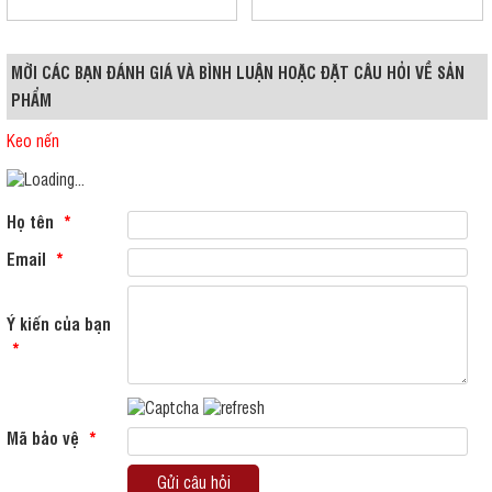
MỜI CÁC BẠN ĐÁNH GIÁ VÀ BÌNH LUẬN HOẶC ĐẶT CÂU HỎI VỀ SẢN
PHẨM
Keo nến
Họ tên
*
Email
*
Ý kiến của bạn
*
Mã bảo vệ
*
Gửi câu hỏi