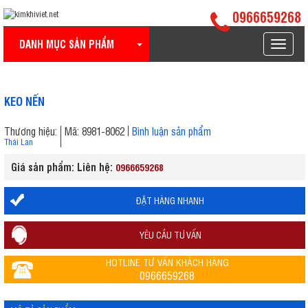
0966659268
DANH MỤC SẢN PHẨM
Toggle
navigat
KEO NẾN
Thương hiệu:
Mã: 8981-8062
Bình luận sản phẩm
Thái Lan
Giá sản phẩm: Liên hệ:
0966659268
ĐẶT HÀNG NHANH
YÊU CẦU TƯ VẤN
HOTLINE TƯ VẤN KHÁCH HÀNG
0966659268