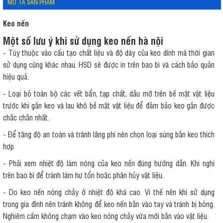
MÔ TẢ SẢN PHẨM
Keo nến
Một số lưu ý khi sử dụng keo nến hà nội
- Tùy thuộc vào cấu tạo chất liệu và độ dày của keo dính mà thời gian
sử dụng cũng khác nhau. HSD sẽ được in trên bao bì và cách bảo quản
hiệu quả.
- Loại bỏ toàn bộ các vết bẩn, tạp chất, dầu mỡ trên bề mặt vật liệu
trước khi gắn keo và lau khô bề mặt vật liệu để đảm bảo keo gắn được
chắc chắn nhất.
- Để tăng độ an toàn và tránh lãng phí nên chọn loại súng bắn keo thích
hợp
- Phải xem nhiệt độ làm nóng của keo nến đúng hướng dẫn. Khi nghi
trên bao bì để tránh làm hư tổn hoặc phân hủy vật liệu.
- Do keo nến nóng chảy ở nhiệt độ khá cao. Vì thế nên khi sử dụng
trong gia đình nên tránh không để keo nến bắn vào tay và tránh bị bỏng.
Nghiêm cấm không chạm vào keo nóng chảy vừa mới bắn vào vật liệu.