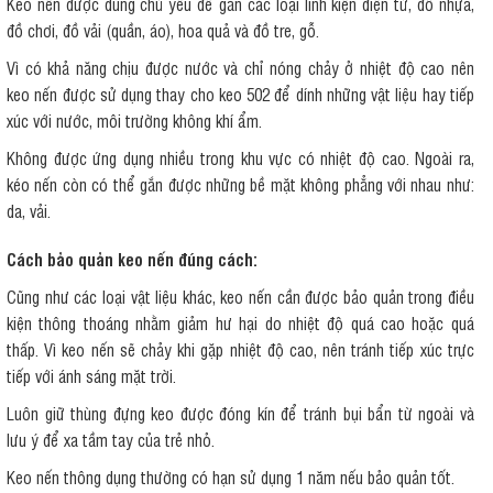
Keo nến được dùng chủ yếu để gắn các loại linh kiện điện tử, đồ nhựa,
đồ chơi, đồ vải (quần, áo), hoa quả và đồ tre, gỗ.
Vì có khả năng chịu được nước và chỉ nóng chảy ở nhiệt độ cao nên
keo nến được sử dụng thay cho keo 502 để dính những vật liệu hay tiếp
xúc với nước, môi trường không khí ẩm.
Không được ứng dụng nhiều trong khu vực có nhiệt độ cao. Ngoài ra,
kéo nến còn có thể gắn được những bề mặt không phẳng với nhau như:
da, vải.
Cách bảo quản keo nến đúng cách:
Cũng như các loại vật liệu khác, keo nến cần được bảo quản trong điều
kiện thông thoáng nhằm giảm hư hại do nhiệt độ quá cao hoặc quá
thấp. Vì keo nến sẽ chảy khi gặp nhiệt độ cao, nên tránh tiếp xúc trực
tiếp với ánh sáng mặt trời.
Luôn giữ thùng đựng keo được đóng kín để tránh bụi bẩn từ ngoài và
lưu ý để xa tầm tay của trẻ nhỏ.
Keo nến thông dụng thường có hạn sử dụng 1 năm nếu bảo quản tốt.