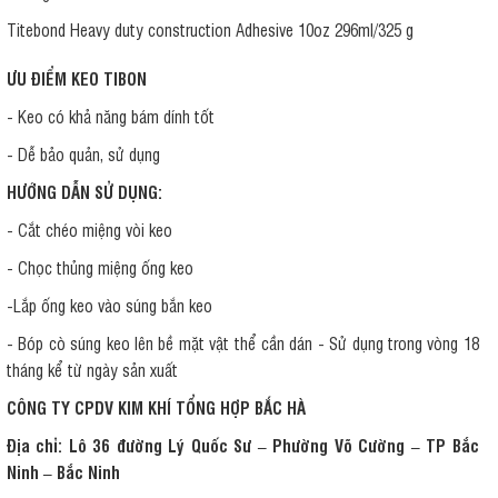
Titebond Heavy duty construction Adhesive 10oz 296ml/325 g
ƯU ĐIỂM KEO TIBON
- Keo có khả năng bám dính tốt
- Dễ bảo quản, sử dụng
HƯỚNG DẪN SỬ DỤNG:
- Cắt chéo miệng vòi keo
- Chọc thủng miệng ống keo
-Lắp ống keo vào súng bắn keo
- Bóp cò súng keo lên bề mặt vật thể cần dán - Sử dụng trong vòng 18
tháng kể từ ngày sản xuất
CÔNG TY CPDV KIM KHÍ TỔNG HỢP BẮC HÀ
Địa chỉ: Lô 36 đường Lý Quốc Sư – Phường Võ Cường – TP Bắc
Ninh – Bắc Ninh