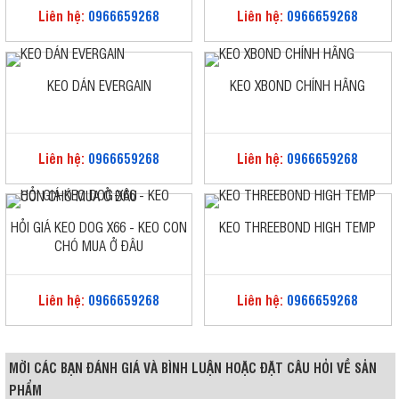
Liên hệ:
0966659268
Liên hệ:
0966659268
KEO DÁN EVERGAIN
KEO XBOND CHÍNH HÃNG
Liên hệ:
0966659268
Liên hệ:
0966659268
HỎI GIÁ KEO DOG X66 - KEO CON
KEO THREEBOND HIGH TEMP
CHÓ MUA Ở ĐÂU
Liên hệ:
0966659268
Liên hệ:
0966659268
MỜI CÁC BẠN ĐÁNH GIÁ VÀ BÌNH LUẬN HOẶC ĐẶT CÂU HỎI VỀ SẢN
PHẨM