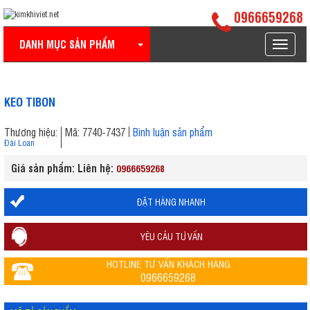
0966659268
DANH MỤC SẢN PHẨM
Toggle
navigat
KEO TIBON
Thương hiệu:
Mã: 7740-7437
Bình luận sản phẩm
Đài Loan
Giá sản phẩm: Liên hệ:
0966659268
ĐẶT HÀNG NHANH
YÊU CẦU TƯ VẤN
HOTLINE TƯ VẤN KHÁCH HÀNG
0966659268