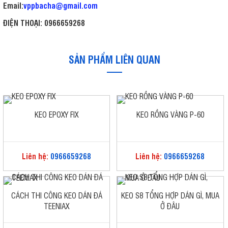
Email:
vppbacha@gmail.com
ĐIỆN THOẠI:
0966659268
SẢN PHẨM LIÊN QUAN
KEO EPOXY FIX
KEO RỒNG VÀNG P-60
Liên hệ:
0966659268
Liên hệ:
0966659268
CÁCH THI CÔNG KEO DÁN ĐÁ
KEO S8 TỔNG HỢP DÁN GÌ, MUA
TEENIAX
Ở ĐÂU