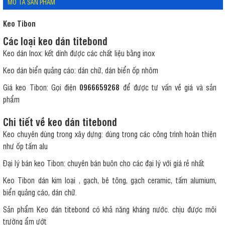
MÔ TẢ SẢN PHẨM
Keo Tibon
Các loại keo dán titebond
Keo dán Inox: kết dính được các chất liệu bằng inox
Keo dán biển quảng cáo: dán chữ, dán biển ốp nhôm
Giá keo Tibon: Gọi điện
0966659268
để được tư vấn về giá và sản
phẩm
Chi tiết về keo dán titebond
Keo chuyên dùng trong xây dựng: dùng trong các công trình hoàn thiện
như ốp tấm alu
Đại lý bán keo Tibon: chuyên bán buôn cho các đại lý với giá rẻ nhất
Keo Tibon dán kim loại , gạch, bê tông, gạch ceramic, tấm alumium,
biển quảng cáo, dán chữ.
Sản phẩm Keo dán titebond có khả năng kháng nước. chịu được môi
trường ẩm ướt