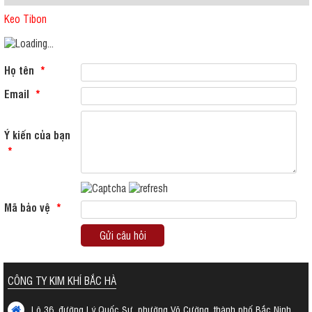
Keo Tibon
Họ tên
*
Email
*
Ý kiến của bạn
*
Mã bảo vệ
*
Gửi câu hỏi
CÔNG TY KIM KHÍ BẮC HÀ
Lô 36, đường Lý Quốc Sư, phường Võ Cường, thành phố Bắc Ninh,