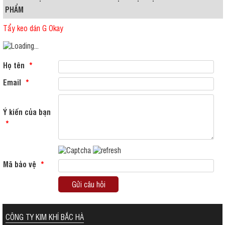
PHẨM
Tẩy keo dán G Okay
Họ tên
*
Email
*
Ý kiến của bạn
*
Mã bảo vệ
*
Gửi câu hỏi
CÔNG TY KIM KHÍ BẮC HÀ