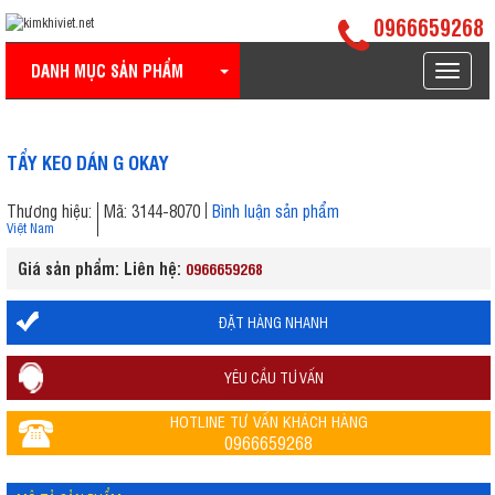
0966659268
DANH MỤC SẢN PHẨM
Toggle
navigat
TẨY KEO DÁN G OKAY
Thương hiệu:
Mã: 3144-8070
Bình luận sản phẩm
Việt Nam
Giá sản phẩm: Liên hệ:
0966659268
ĐẶT HÀNG NHANH
YÊU CẦU TƯ VẤN
HOTLINE TƯ VẤN KHÁCH HÀNG
0966659268