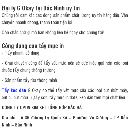
Đại lý G Okay tại Bắc Ninh uy tín
Chúng tôi cam kết các dòng sản phẩm chất lượng uy tín hàng đầu. Vận
chuyển nhanh chóng, thanh toán tiện lợi.
Còn chần chờ gì mà bạn không liên hệ ngay cho chúng tôi!
Công dụng của tẩy mực in
- Tẩy nhanh, dễ dàng
- Chai chuyên dùng để tẩy vết mực nên sẽ cực hiệu quả hơn các loại
thuốc tẩy chung thông thường
- Sản phẩm tẩy rửa thông minh
Tẩy keo dán
G Okay có thể tẩy vết mực của các loại bút (bút máy,
bút bi, bút màu...) ,tẩy sơn, tẩy mực in date, keo dán trên mọi chất liệu.
CÔNG TY CPDV KIM KHÍ TỔNG HỢP BẮC HÀ
Địa chỉ: Lô 36 đường Lý Quốc Sư – Phường Võ Cường – TP Bắc
Ninh – Bắc Ninh