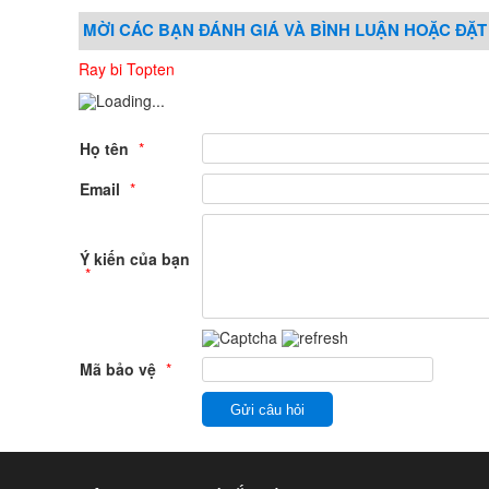
MỜI CÁC BẠN ĐÁNH GIÁ VÀ BÌNH LUẬN HOẶC ĐẶT
Ray bi Topten
Họ tên
*
Email
*
Ý kiến của bạn
*
Mã bảo vệ
*
Gửi câu hỏi