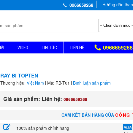
Hướng dẫn than
0966659268
0966659268
MÃI
VIDEO
TIN TỨC
LIÊN HỆ
RAY BI TOPTEN
Thương hiệu:
Việt Nam
Mã: RB-T01
Bình luận sản phẩm
Giá sản phẩm: Liên hệ:
0966659268
CAM KẾT BÁN HÀNG CỦA
CÔNG 
100% sản phẩm chính hãng