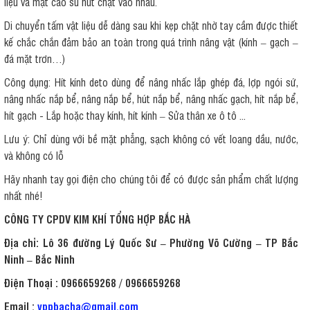
liệu và mặt cao su hút chặt vào nhau.
Di chuyển tấm vật liệu dễ dàng sau khi kẹp chặt nhờ tay cầm được thiết
kế chắc chắn đảm bảo an toàn trong quá trình nâng vật (kính – gạch –
đá mặt trơn…)
Công dụng: Hít kính deto dùng để nâng nhấc lắp ghép đá, lợp ngói sứ,
nâng nhấc nắp bể, nâng nắp bể, hút nắp bể, nâng nhấc gạch, hít nắp bể,
hít gạch - Lắp hoặc thay kính, hít kính – Sửa thân xe ô tô ...
Lưu ý: Chỉ dùng với bề mặt phẳng, sạch không có vết loang dầu, nước,
và không có lỗ
Hãy nhanh tay gọi điện cho chúng tôi để có được sản phẩm chất lượng
nhất nhé!
CÔ
NG TY CPDV KIM KHÍ TỔNG HỢP BẮC HÀ
Địa chỉ: Lô 36 đường Lý Quốc Sư – Phường Võ Cường – TP Bắc
Ninh – Bắc Ninh
Điện Thoại : 0966659268 / 0966659268
Email :
vppbacha@gmail.com