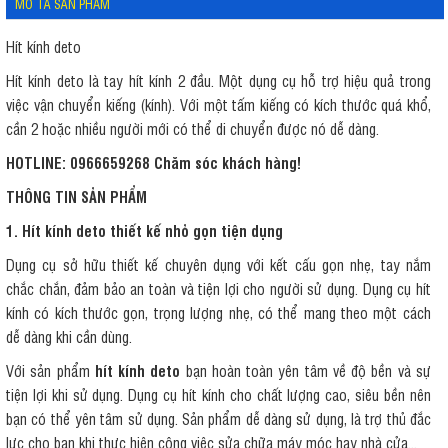
MÔ TẢ SẢN PHẨM
Hít kính deto
Hít kính deto là tay hít kính 2 đầu. Một dụng cụ hỗ trợ hiệu quả trong
việc vận chuyển kiếng (kính). Với một tấm kiếng có kích thước quá khổ,
cần 2 hoặc nhiều người mới có thể di chuyển được nó dễ dàng.
HOTLINE: 0966659268 Chăm sóc khách hàng!
THÔNG TIN SẢN PHẨM
1. Hít kính deto thiết kế nhỏ gọn tiện dụng
Dụng cụ sở hữu thiết kế chuyên dụng với kết cấu gọn nhẹ, tay nắm
chắc chắn, đảm bảo an toàn và tiện lợi cho người sử dụng. Dụng cụ hít
kính có kích thước gọn, trọng lượng nhẹ, có thể mang theo một cách
dễ dàng khi cần dùng.
Với sản phẩm
hít kính deto
bạn hoàn toàn yên tâm về độ bền và sự
tiện lợi khi sử dụng. Dụng cụ hít kính cho chất lượng cao, siêu bền nên
bạn có thể yên tâm sử dụng. Sản phẩm dễ dàng sử dụng, là trợ thủ đắc
lực cho bạn khi thực hiện công việc sửa chữa máy móc hay nhà cửa...