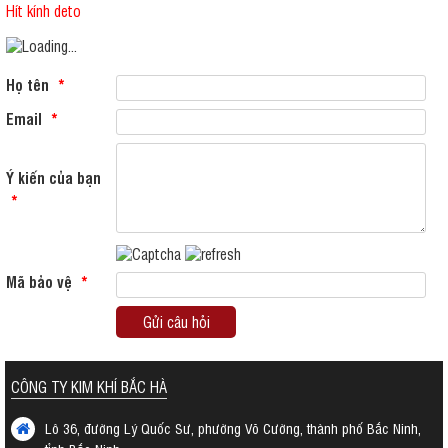
Hít kính deto
Họ tên
*
Email
*
Ý kiến của bạn
*
Mã bảo vệ
*
Gửi câu hỏi
CÔNG TY KIM KHÍ BẮC HÀ
Lô 36, đường Lý Quốc Sư, phường Võ Cường, thành phố Bắc Ninh,