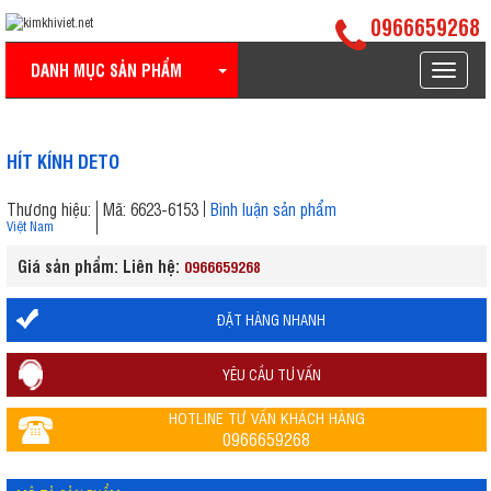
0966659268
DANH MỤC SẢN PHẨM
Toggle
navigat
HÍT KÍNH DETO
Thương hiệu:
Mã: 6623-6153
Bình luận sản phẩm
Việt Nam
Giá sản phẩm: Liên hệ:
0966659268
ĐẶT HÀNG NHANH
YÊU CẦU TƯ VẤN
HOTLINE TƯ VẤN KHÁCH HÀNG
0966659268