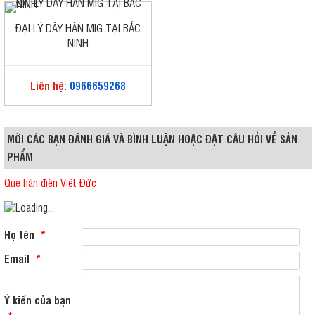
ĐẠI LÝ DÂY HÀN MIG TẠI BẮC
NINH
Liên hệ:
0966659268
MỜI CÁC BẠN ĐÁNH GIÁ VÀ BÌNH LUẬN HOẶC ĐẶT CÂU HỎI VỀ SẢN
PHẨM
Que hàn điện Việt Đức
Họ tên
*
Email
*
Ý kiến của bạn