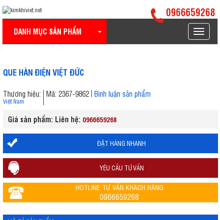
0966659268
DANH MỤC SẢN PHẨM
Toggle
navigat
QUE HÀN ĐIỆN VIỆT ĐỨC
Thương hiệu:
Mã: 2367-9862
Bình luận sản phẩm
Việt Nam
Giá sản phẩm: Liên hệ:
0966659268
ĐẶT HÀNG NHANH
YÊU CẦU TƯ VẤN
HOTLINE TƯ VẤN KHÁCH HÀNG
0966659268