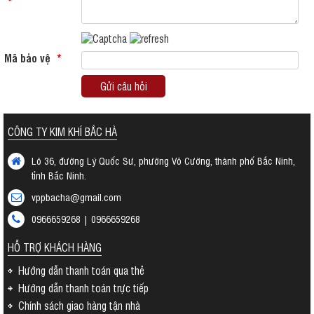
*
Mã bảo vệ
*
Gửi câu hỏi
CÔNG TY KIM KHÍ BẮC HÀ
Lô 36, đường Lý Quốc Sư, phường Võ Cường, thành phố Bắc Ninh,
tỉnh Bắc Ninh.
vppbacha@gmail.com
0966659268 | 0966659268
HỖ TRỢ KHÁCH HÀNG
Hướng dẫn thanh toán qua thẻ
Hướng dẫn thanh toán trực tiếp
Chính sách giao hàng tận nhà