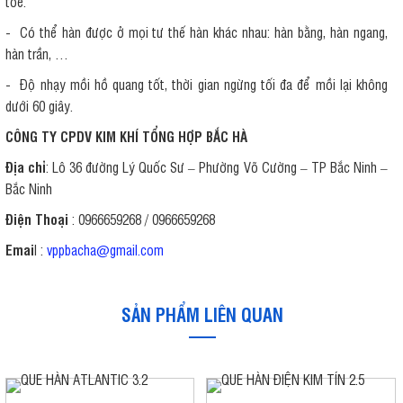
tóe.
- Có thể hàn được ở mọi tư thế hàn khác nhau: hàn bằng, hàn ngang,
hàn trần, …
- Độ nhạy mồi hồ quang tốt, thời gian ngừng tối đa để mồi lại không
dưới 60 giây.
CÔ
NG TY CPDV KIM KHÍ TỔNG HỢP BẮC HÀ
Địa chỉ
: Lô 36 đường Lý Quốc Sư – Phường Võ Cường – TP Bắc Ninh –
Bắc Ninh
Điện Thoại
: 0966659268 / 0966659268
Emai
l :
vppbacha@gmail.com
SẢN PHẨM LIÊN QUAN