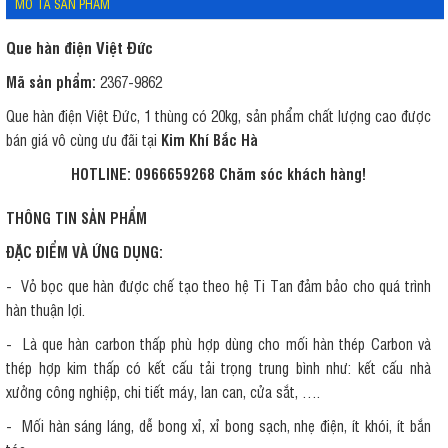
MÔ TẢ SẢN PHẨM
Que hàn điện Việt Đức
Mã sản phẩm:
2367-9862
Que hàn điện Việt Đức, 1 thùng có 20kg, sản phẩm chất lượng cao được
bán giá vô cùng ưu đãi tại
Kim Khí Bắc Hà
HOTLINE: 0966659268
Chăm sóc khách hàng!
THÔNG TIN SẢN PHẨM
ĐẶC ĐIỂM VÀ ỨNG DỤNG:
- Vỏ bọc que hàn được chế tạo theo hệ Ti Tan đảm bảo cho quá trình
hàn thuận lợi.
- Là que hàn carbon thấp phù hợp dùng cho mối hàn thép Carbon và
thép hợp kim thấp có kết cấu tải trọng trung bình như: kết cấu nhà
xưởng công nghiệp, chi tiết máy, lan can, cửa sắt, ….
- Mối hàn sáng láng, dễ bong xỉ, xỉ bong sạch, nhẹ điện, ít khói, ít bắn