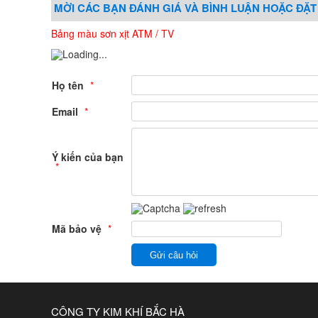
MỜI CÁC BẠN ĐÁNH GIÁ VÀ BÌNH LUẬN HOẶC ĐẶT
Bảng màu sơn xịt ATM / TV
Họ tên
*
Email
*
Ý kiến của bạn
*
Mã bảo vệ
*
Gửi câu hỏi
CÔNG TY KIM KHÍ BẮC HÀ