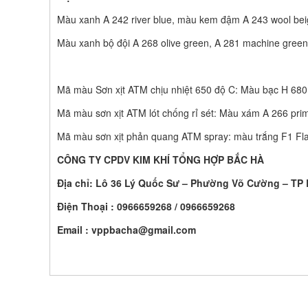
Màu xanh A 242 river blue, màu kem đậm A 243 wool be
Màu xanh bộ đội A 268 olive green, A 281 machine green,
Mã màu Sơn xịt ATM chịu nhiệt 650 độ C: Màu bạc H 680 
Mã màu sơn xịt ATM lót chống rỉ sét: Màu xám A 266 prim
Mã màu sơn xịt phản quang ATM spray: màu trắng F1 Fla
CÔNG TY CPDV KIM KHÍ TỔNG HỢP BẮC HÀ
Địa chỉ: Lô 36 Lý Quốc Sư – Phường Võ Cường – TP 
Điện Thoại : 0966659268 / 0966659268
Email :
vppbacha@gmail.com