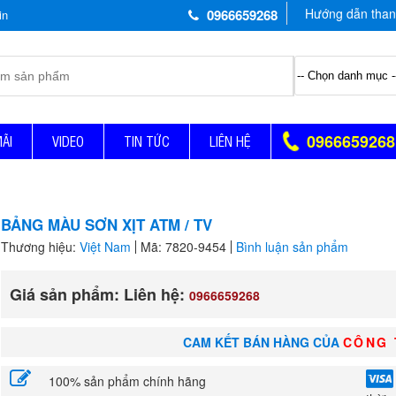
Hướng dẫn than
0966659268
0966659268
MÃI
VIDEO
TIN TỨC
LIÊN HỆ
BẢNG MÀU SƠN XỊT ATM / TV
Thương hiệu:
Việt Nam
Mã: 7820-9454
Bình luận sản phẩm
Giá sản phẩm: Liên hệ:
0966659268
CAM KẾT BÁN HÀNG CỦA
CÔNG 
100% sản phẩm chính hãng