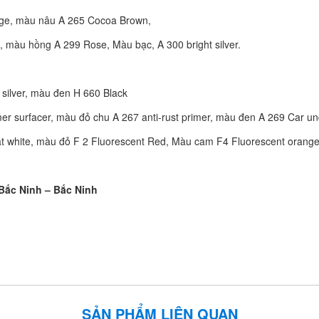
ige, màu nâu A 265 Cocoa Brown,
 màu hồng A 299 Rose, Màu bạc, A 300 bright silver.
silver, màu đen H 660 Black
er surfacer, màu đỏ chu A 267 anti-rust primer, màu đen A 269 Car u
t white, màu đỏ F 2 Fluorescent Red, Màu cam F4 Fluorescent orang
Bắc Ninh – Bắc Ninh
SẢN PHẨM LIÊN QUAN