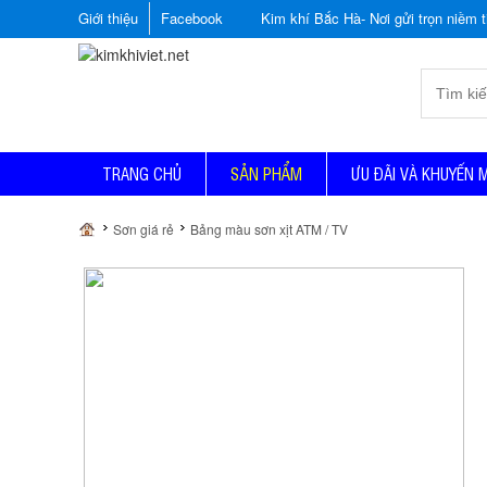
Giới thiệu
Facebook
Kim khí Bắc Hà- Nơi gửi trọn niềm tin
TRANG CHỦ
SẢN PHẨM
ƯU ĐÃI VÀ KHUYẾN 
Sơn giá rẻ
Bảng màu sơn xịt ATM / TV