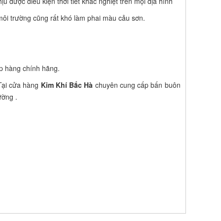
 được điều kiện thời tiết khắc nghiệt trên mọi địa hình
ôi trường cũng rất khó làm phai màu cảu sơn.
p hàng chính hãng.
 Tại cửa hàng
Kim Khí Bắc Hà
chuyên cung cấp bấn buôn
ường .