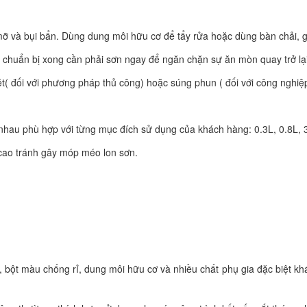
mỡ và bụi bẩn. Dùng dung môi hữu cơ để tẩy rửa hoặc dùng bàn chải, 
ặt chuẩn bị xong cần phải sơn ngay để ngăn chặn sự ăn mòn quay trở lạ
t( đối với phương pháp thủ công) hoặc súng phun ( đối với công nghiệ
 nhau phù hợp với từng mục đích sử dụng của khách hàng: 0.3L, 0.8L, 
cao tránh gây móp méo lon sơn.
 bột màu chống rỉ, dung môi hữu cơ và nhiều chất phụ gia đặc biệt kh