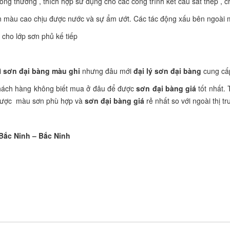
g thường , thích hợp sử dụng cho các công trình kết cấu sắt thép , chịu
 màu cao chịu được nước và sự ẩm ướt. Các tác động xấu bên ngoài m
 cho lớp sơn phủ kế tiếp
i
sơn đại bàng màu ghi
nhưng đâu mới
đại lý sơn đại bàng
cung cấ
hách hàng không biết mua ở đâu để được
sơn đại bàng giá
tốt nhất.
 được màu sơn phù hợp và
sơn đại bàng giá
rẻ nhất so với ngoài thị tr
Bắc Ninh – Bắc Ninh