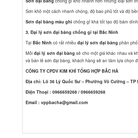
Sơn đại bàng
chống gỉ khô nhanh hơn những loại sơn thôn
Sơn khô một cách nhanh chóng, độ bao phủ tốt và độ bền
Sơn đại bàng màu ghi
chống gỉ khá tốt tạo độ bám dính
3. Đại lý sơn đại bàng chống gỉ tại
Bắc Ninh
Tại
Bắc Ninh
có rất nhiều
đại lý sơn đại bàng
phân phố
Mỗi
đại lý sơn đại bàng
sẽ cho một giá khác nhau và k
và bán lẻ sơn đại bàng, khách hàng sẽ an tâm lựa chọn
CÔ
NG TY CPDV KIM KHÍ TỔNG HỢP BẮC HÀ
Địa chỉ: Lô 36 Lý Quốc Sư – Phường Võ Cường – TP 
Điện Thoại : 0966659268 / 0966659268
Email :
vppbacha@gmail.com