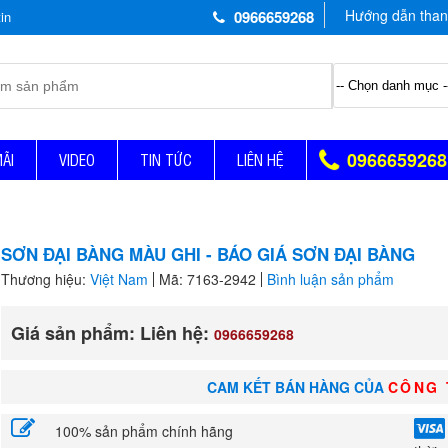
Hướng dẫn than
0966659268
0966659268
MÃI
VIDEO
TIN TỨC
LIÊN HỆ
SƠN ĐẠI BÀNG MÀU GHI - BÁO GIÁ SƠN ĐẠI BÀNG
Thương hiệu:
Việt Nam
Mã: 7163-2942
Bình luận sản phẩm
Giá sản phẩm: Liên hệ:
0966659268
CAM KẾT BÁN HÀNG CỦA
CÔNG 
100% sản phẩm chính hãng