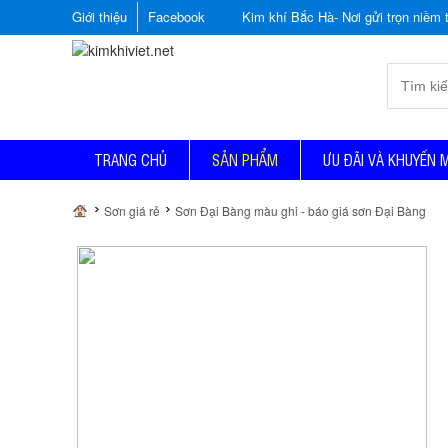
Giới thiệu
Facebook
Kim khí Bắc Hà- Nơi gửi trọn niềm tin
TRANG CHỦ
SẢN PHẨM
ƯU ĐÃI VÀ KHUYẾN 
Sơn giá rẻ
Sơn Đại Bàng màu ghi - báo giá sơn Đại Bàng