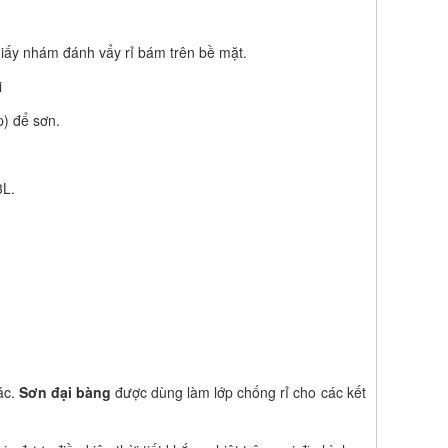
giấy nhám đánh vẩy rỉ bám trên bề mặt.
i
p) để sơn.
3L.
ác.
Sơn đại bàng
được dùng làm lớp chống rỉ cho các kết