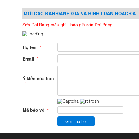
MỜI CÁC BẠN ĐÁNH GIÁ VÀ BÌNH LUẬN HOẶC ĐẶT
Sơn Đại Bàng màu ghi - báo giá sơn Đại Bàng
Họ tên
*
Email
*
Ý kiến của bạn
*
Mã bảo vệ
*
Gửi câu hỏi