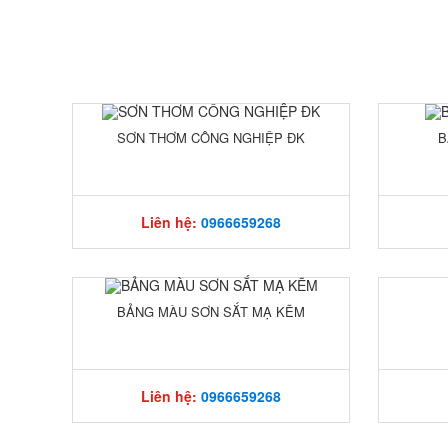
SƠN THƠM CÔNG NGHIỆP ĐK
B
Liên hệ:
0966659268
BẢNG MÀU SƠN SẮT MẠ KẼM
Liên hệ:
0966659268